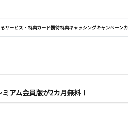
くる
サービス・特典
カード優待特典
キャッシング
キャンペーン
カ
レミアム会員版が2カ月無料！